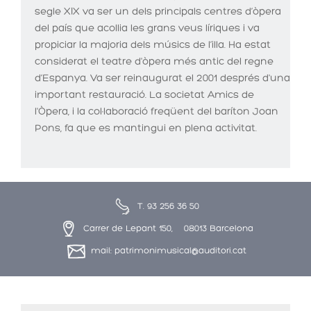
segle XIX va ser un dels principals centres d’òpera
del país que acollia les grans veus líriques i va
propiciar la majoria dels músics de l’illa. Ha estat
considerat el teatre d'òpera més antic del regne
d’Espanya. Va ser reinaugurat el 2001 després d'una
important restauració. La societat Amics de
l'Òpera, i la col·laboració freqüent del baríton Joan
Pons, fa que es mantingui en plena activitat.
T. 93 256 36 50
Carrer de Lepant 150, 08013 Barcelona
mail: patrimonimusical@auditori.cat