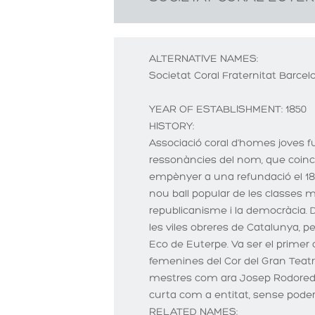
ALTERNATIVE NAMES:
Societat Coral Fraternitat Barcel
YEAR OF ESTABLISHMENT:
1850
HISTORY:
Associació coral d'homes joves f
ressonàncies del nom, que coincidi
empènyer a una refundació el 1857
nou ball popular de les classes 
republicanisme i la democràcia. 
les viles obreres de Catalunya, pe
Eco de Euterpe. Va ser el primer 
femenines del Cor del Gran Teatre
mestres com ara Josep Rodoreda (1
curta com a entitat, sense poder
RELATED NAMES: