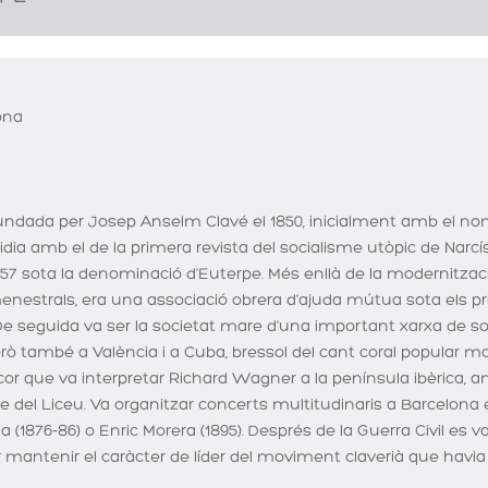
ona
undada per Josep Anselm Clavé el 1850, inicialment amb el nom
a amb el de la primera revista del socialisme utòpic de Narcís M
 sota la denominació d'Euterpe. Més enllà de la modernització 
menestrals, era una associació obrera d'ajuda mútua sota els p
De seguida va ser la societat mare d'una important xarxa de s
rò també a València i a Cuba, bressol del cant coral popular mode
cor que va interpretar Richard Wagner a la península ibèrica, am
 del Liceu. Va organitzar concerts multitudinaris a Barcelona en
876-86) o Enric Morera (1895). Després de la Guerra Civil es va
 mantenir el caràcter de líder del moviment claverià que havia 