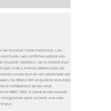
 de Societat Coral Fraternitat. Les
onturiol, i els conflictes polítics van
musical i estètica, i de la creació d'un
rincipis més o menys dissimulats del
ocietats corals que es van escampar per
rn. De 1859 a 1911 va publicar el butlletí
b la col·laboració de les veus
tre 1860 i 1864. A Clavé el van succeir
 reorganitzar, però va tenir una vida
tingut.