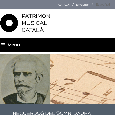
Español
CATALÀ
ENGLISH
Menu
You are here
RECUERDOS DEL SOMNI DAURAT